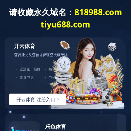
米兰体育平台官方网站
米兰体育平台官方
关于我们
新闻动态
网站-米兰（中
国）