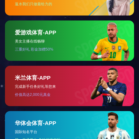
平台官方网站-米兰（中国） ，
下辖三家子公司。米兰体育平台
官方网站-米兰（中国） 是自治
区集成式、综合性咨询服务机
构，业务涵盖投资咨询、工程咨
询、招标采购、工程造价…
[详细]
公司业绩
招标采购业绩（2023）
2024-12-03
评估咨询业绩（2023）
2024-12-16
规划咨询业绩（2023）
2024-12-16
PPP项目咨询业绩（2023）
2024-12-16
绩效评价业绩（2023）
2024-12-16
可行性研究报告业绩（2023）
2024-12-16
社会稳定性风险评估业绩（2023…
2024-12-12
节能验收业绩（2022）
2023-01-11