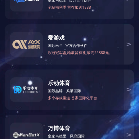
内蒙古自治区
Contact us
内蒙古电力
电话：0471-5223613（张宝桐）
投诉电话：0471-5223607（总师办）、0471-
内蒙古农业大
5223600（经营管理部）
内蒙古昆明卷
邮箱：imzs@viva-trips.com
内蒙古昆明卷
网址：//viva-trips.com/
地址：内蒙古自治区呼和浩特市赛罕区鄂尔
内蒙古昆明卷
多斯东街12号银联大厦10层
内蒙古电力（
锡林郭勒超高
锡林郭勒超高