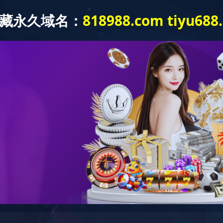
招标采购
工程咨询
项目管理