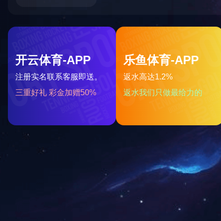
可行性研究
PPP咨询
设备监理
联系我们
Contact us
电话：0471-5223613（张宝桐）
投诉电话：0471-5223607（总师办）、0471-
5223600（经营管理部）
邮箱：imzs@viva-trips.com
网址：//viva-trips.com/
地址：内蒙古自治区呼和浩特市赛罕区鄂尔
多斯东街12号银联大厦10层