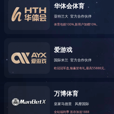
工程咨询
Project Consultancy
规划
项目咨询
评估咨询
全过程咨询