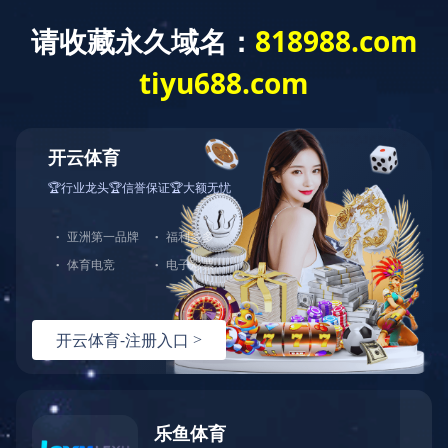
米兰体育平台官方网站
米兰体育平台官方
关于我们
新闻动态
网站-米兰（中
国）