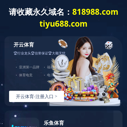
米兰体育平台官方网站
米兰体育平台官方
关于我们
新闻动态
网站-米兰（中
国）