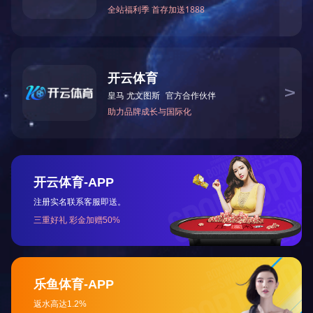
米兰体育平台官方网站-米兰（中国）
/
关
Copyright © 2002-2026 米兰体育平台官方网站-米兰（中国） All rights
reserved.
本网站内容归米兰体育平台官