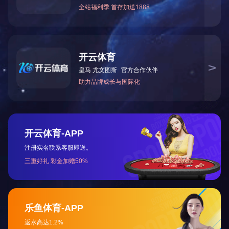
多斯东街12号银联大厦10层
米兰体育平台官方网站-米兰（中国）
/
关
Copyright © 2002-2026 米兰体育平台官方网站-米兰（中国） All rights
reserved.