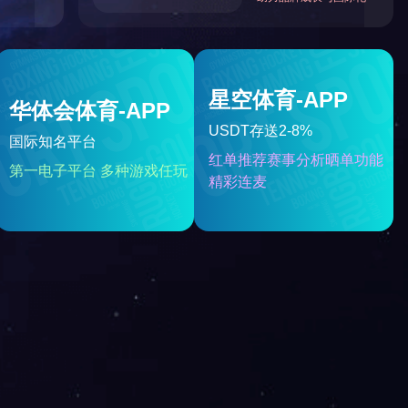
2024-12-12
2023-01-11
2023-01-11
2023-01-10
2023-01-10
2023-01-10
2023-01-09
2023-01-09
2024-12-17