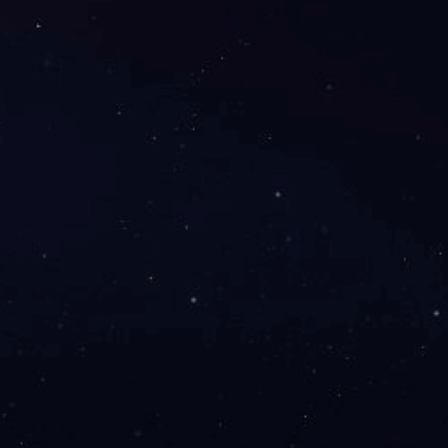
节能环保
/
专家登记
/
人才招聘
3600（经营管理部）
中实咨询集团
官网手机版
2号银联大厦10层
不得擅自转载引用。