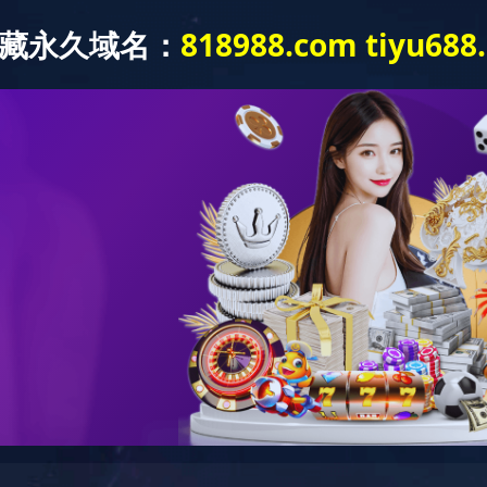
招标采购
工程咨询
项目管理