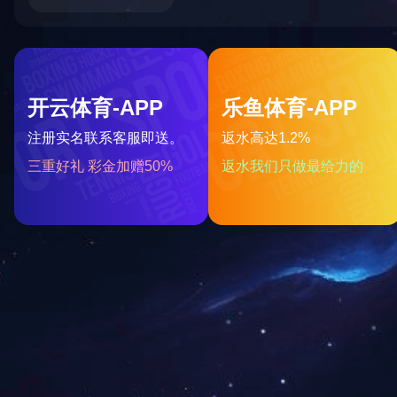
公司业绩
联系我们
联系我们
Contact us
电话：0471-5223613（张宝桐）
投诉电话：0471-5223607（总师办）、0471-
5223600（经营管理部）
邮箱：imzs@viva-trips.com
网址：//viva-trips.com/
地址：内蒙古自治区呼和浩特市赛罕区鄂尔
多斯东街12号银联大厦10层