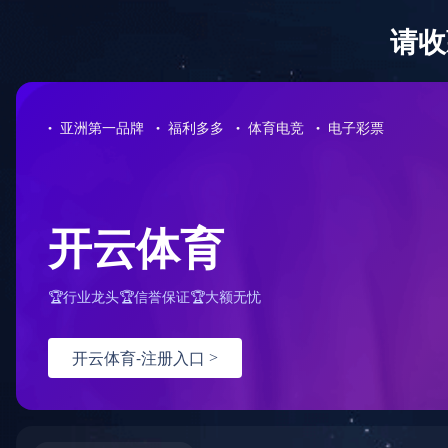
米兰体育平台官方网站
米兰体育平台官方
关于我们
新闻动态
网站-米兰（中
国）