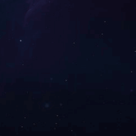
国）
/
关于我们
/
新闻动态
/
招标采购
/
工程咨询
/
项目管理
/
 rights
电话：0471-5223613（张宝桐）
投诉电话：0471-5223607（总师办）、0471-522
邮箱：imzs@viva-trips.com 网址：//viva-trips.com/