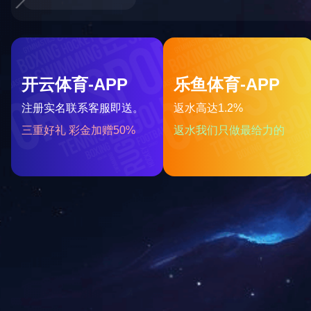
分米兰体育平台官方网站
通知公告
管理
文化活动
密文
联系我们
Contact us
电话：0471-5223613（张宝桐）
投诉电话：0471-5223607（总师办）、0471-
5223600（经营管理部）
邮箱：imzs@viva-trips.com
网址：//viva-trips.com/
地址：内蒙古自治区呼和浩特市赛罕区鄂尔
多斯东街12号银联大厦10层