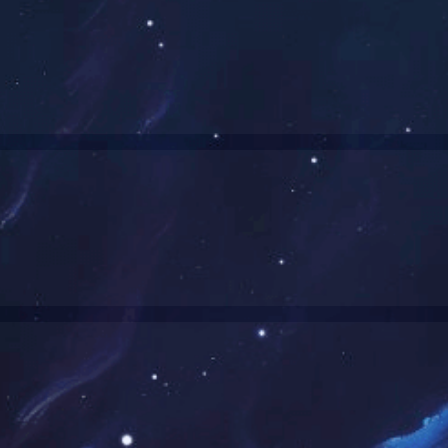
通知公告
2026年清明节放假
发布时间：2026-04-03 浏览
根据《国务院办公厅关于2026年部分节假日安排的通知》
一、放假时间
2026年4月4日（周六）至4月6日（周一）放假调休，共
二、注意事项