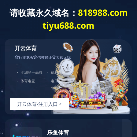
米兰体育平台官方网站
米兰体育平台官方
关于我们
新闻动态
网站-米兰（中
国）