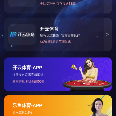
米兰体育平台官方网站-米兰（中国）
/
关
Copyright © 2002-2026 米兰体育平台官方网站-米兰（中国） All rights
reserved.