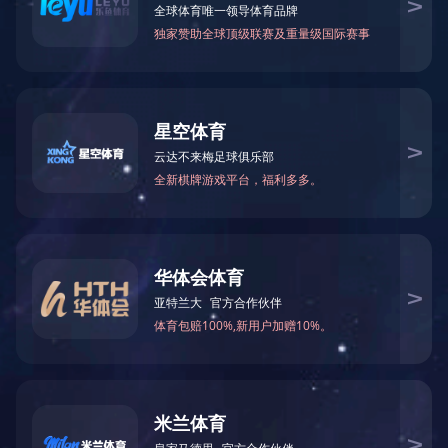
通知公告
新闻动态
News
集团新闻
招标米兰体育平台官方网站
根据《国
体事宜通知
节能米兰体育平台官方网站
一、放假
2021
班。9月18
项目米兰体育平台官方网站
二、注意