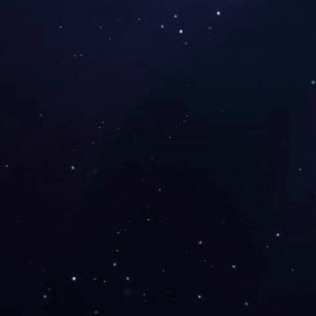
米兰体育平台官方网站-米兰（中
Copyright © 2002-2026 米兰体育平台官方网站-米兰（中国） All
reserved.