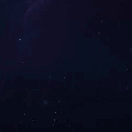
国）
/
关于我们
/
新闻动态
/
招标采购
/
工程咨询
/
项目管理
/
 rights
电话：0471-5223613（张宝桐）
投诉电话：0471-5223607（总师办）、0471-522
邮箱：imzs@viva-trips.com 网址：//viva-trips.com/