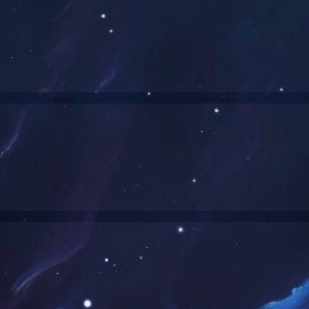
通知公告
2022年春节放假调
发布时间：2022-01-27 浏览
根据《国务院办公厅关于2022年部分节假日安排的通知》，现将公
一、放假调休时间
2022年1月29日（星期六）至2月7日（星期一）放假共10天。其
公司另外安排春节放假调休3天，即1月29日、30日、2月7日。2
二、注意事项
1、各单位负责人将放假事宜传达到每位员工，员工提前调休的应