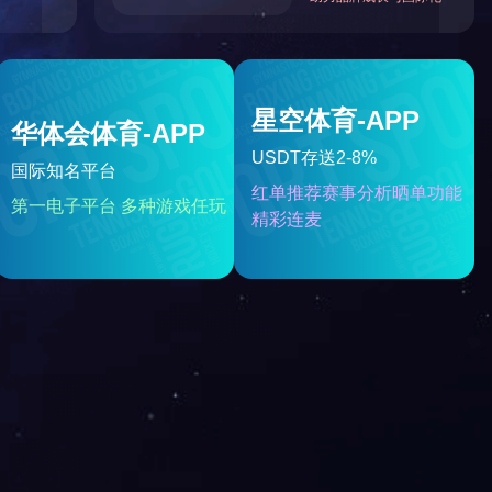
全意识，保管好贵重设备设施、物品和机密文件，关闭
理干部”微群中申报，按照《内蒙古中实公司防控疫情
保障人身、财产安全；
联系；
，公司予以追责。
内蒙古中实工程招标咨询有限责任公司
二零二二年一月二十七日