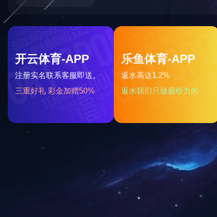
分米兰体育平台官方网站
录；
通知公告
电源
文化活动
工作
联系我们
Contact us
电话：0471-5223613（张宝桐）
投诉电话：0471-5223607（总师办）、0471-
5223600（经营管理部）
邮箱：imzs@viva-trips.com
网址：//viva-trips.com/
地址：内蒙古自治区呼和浩特市赛罕区鄂尔
多斯东街12号银联大厦10层