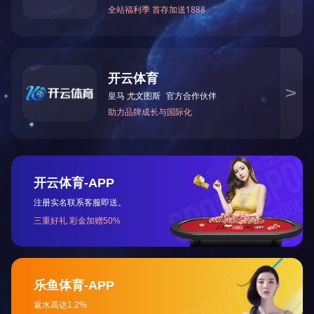
米兰体育平台官方网站-米兰（中国）
/
关
Copyright © 2002-2026 米兰体育平台官方网站-米兰（中国） All rights
reserved.