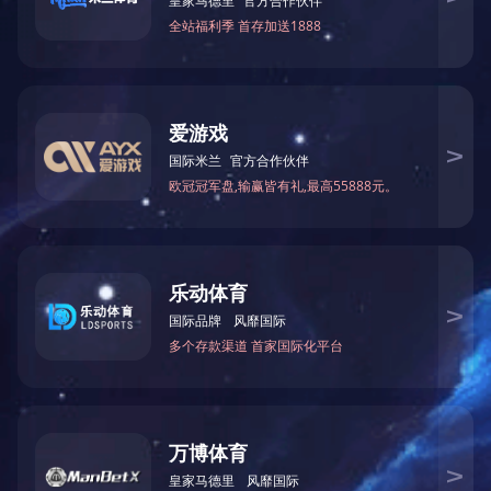
1
、返岗
分米兰体育平台官方网站
2
、
12
月
通知公告
任区开展复
3
、自
12
文化活动
避免扎堆，
4
、各单
5
、进入
联系我们
供核酸检测
Contact us
明》；
电话：0471-5223613（张宝桐）
进入公司
投诉电话：0471-5223607（总师办）、0471-
习了解，为
5223600（经营管理部）
6
、综合
邮箱：imzs@viva-trips.com
垫；
网址：//viva-trips.com/
特此通知
地址：内蒙古自治区呼和浩特市赛罕区鄂尔
多斯东街12号银联大厦10层