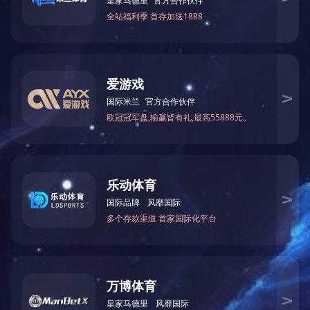
Contact us
5
、项目负
6
、项目周
电话：0471-5223613（张宝桐）
7
、
质量要
投诉电话：0471-5223607（总师办）、0471-
8
、
付款方
9
、公示时间：
5223600（经营管理部）
如供应商认
邮箱：imzs@viva-trips.com
采购代理机构提
网址：//viva-trips.com/
9
、联系方
地址：内蒙古自治区呼和浩特市赛罕区鄂尔
采购人：内
采购人地址
多斯东街12号银联大厦10层
联系人：乔
联系电话：15
采购代理机
地 址：内
联系人：高
联系电话：04
电子邮箱：zsz