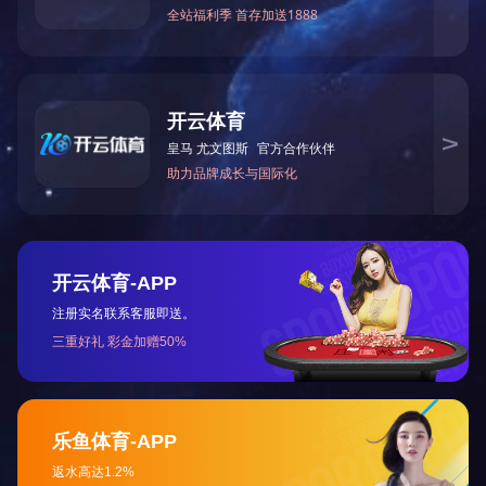
米兰体育平台官方网站-米兰（中国）
/
关
Copyright © 2002-2026 米兰体育平台官方网站-米兰（中国） All rights
reserved.
本网站内容归米兰体育平台官
米兰app官方站官网-米兰(中国)
开云网页版登录入口-开云online(中国)
拼搏在线米兰体育平台官方网站-拼搏(中国)
米兰app官网-米兰MiLan(中