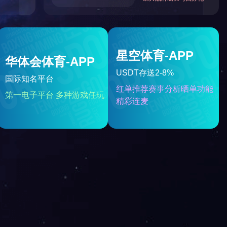
文件第二章供应商须知中有关质疑的规定向采购人或