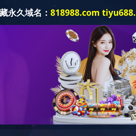
招标采购
工程咨询
项目管理