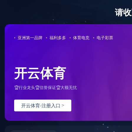
米兰体育平台官方网站
米兰体育平台官方
关于我们
新闻动态
网站-米兰（中
国）