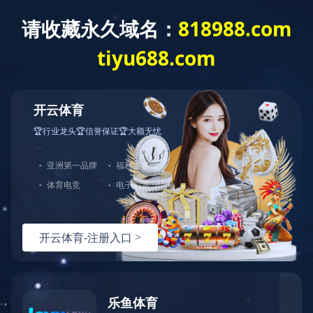
米兰体育平台官方网站
米兰体育平台官方
关于我们
新闻动态
网站-米兰（中
国）