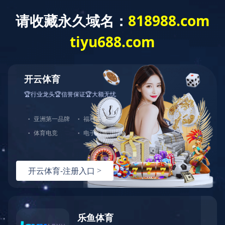
米兰体育平台官方网站
米兰体育平台官方
关于我们
新闻动态
网站-米兰（中
国）