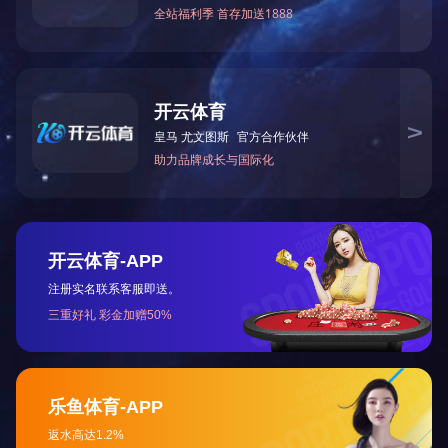
米兰体育平台官方网站-米兰（中国）
/
关
Copyright © 2002-2026 米兰体育平台官方网站-米兰（中国） All rights
reserved.
本网站内容归米兰体育平台官
米兰app官方站官网-米兰(中国)
开云网页版登录入口-开云online(中国)
拼搏在线米兰体育平台官方网站-拼搏(中国)
米兰app官网-米兰MiLan(中
国)
开云体育-开云(中国)一站式服务官方网站
米兰官方网站-米兰（中
国）
爱游戏平台_爱游戏（中国）一站式服务平台
米兰官方站网页版在
线登入-米兰（中国）
爱游戏在线登录官网-爱游戏(中国)
mk国际体育
_MK中国一站式体育服务