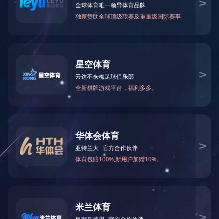
中标公示
招标采购
Bidding
内
招标公告
中标公示
内蒙古中实
有限责任公司突发
国际贸易代理
11月18日发布
下：
成交人：兴
联系我们
1
、最终含税成