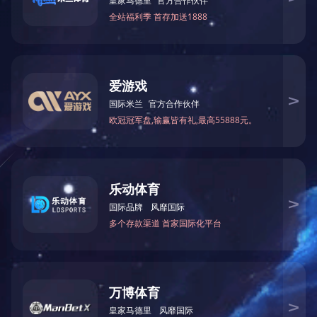
2
、服务期
Contact us
3
、质量要
电话：0471-5223613（张宝桐）
4
、验收标
投诉电话：0471-5223607（总师办）、0471-
采购人：
5223600（经营管理部）
地 址：内
联系人：
邮箱：imzs@viva-trips.com
电 话：0471
网址：//viva-trips.com/
邮 箱：/
地址：内蒙古自治区呼和浩特市赛罕区鄂尔
多斯东街12号银联大厦10层
采购代理
地 址：呼
联系人：
电 话：0471
邮 箱：zszb