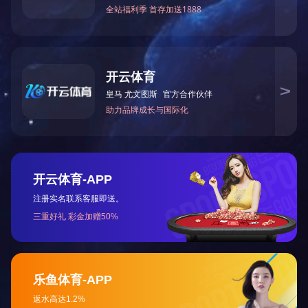
米兰体育平台官方网站-米兰（中国）
/
关
Copyright © 2002-2026 米兰体育平台官方网站-米兰（中国） All rights
reserved.
本网站内容归米兰体育平台官
米兰app官方站官网-米兰(中国)
开云网页版登录入口-开云online(中国)
拼搏在线米兰体育平台官方网站-拼搏(中国)
米兰app官网-米兰MiLan(中
国)
开云体育-开云(中国)一站式服务官方网站
米兰官方网站-米兰（中
国）
爱游戏平台_爱游戏（中国）一站式服务平台
米兰官方站网页版在
线登入-米兰（中国）
爱游戏在线登录官网-爱游戏(中国)
mk国际体育
_MK中国一站式体育服务