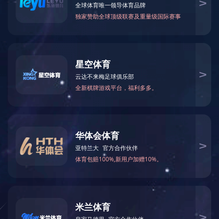
中标公示
招标采购
Bidding
招标公告
中标公示
内蒙古中实
浩特分行个人信
国际贸易代理
发布中标候选人
中标人
名称
联系我们