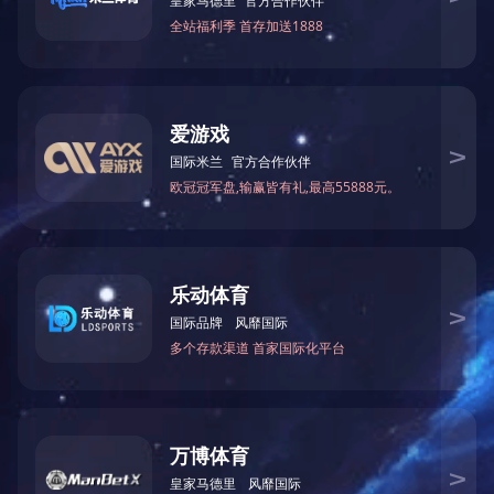
Contact us
电话：0471-5223613（张宝桐）
投诉电话：0471-5223607（总师办）、0471-
5223600（经营管理部）
邮箱：imzs@viva-trips.com
深圳市银雁科
网址：//viva-trips.com/
限公司
地址：内蒙古自治区呼和浩特市赛罕区鄂尔
多斯东街12号银联大厦10层
招标人
:
中
地
址
:
内蒙
联系人：王
电
话：0471