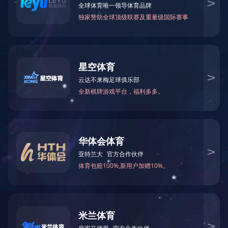
中标公示
招标采购
Bidding
招标公告
中标公示
单位名称：
项目名称：
国际贸易代理
包号：/
采购方式：
联系我们
中国邮政集