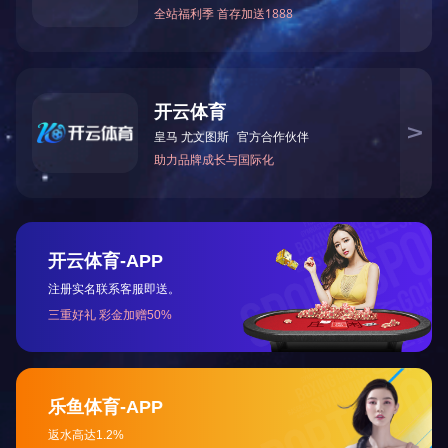
采购人：
中
地 址：内
联 系 人：
电 话：1664
五
、招标代
招标代理机
地 址：内
联 系 人：
电 话：0471-
电子邮件：nmg
米兰体育平台官方网站-米兰（中国）
/
关