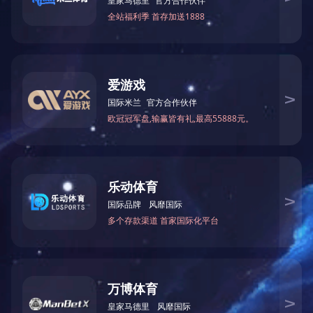
Contact us
4
、服务地
5
、公示时间：
电话：0471-5223613（张宝桐）
如供应商认
投诉电话：0471-5223607（总师办）、0471-
采购代理机构提
8
、联系方
5223600（经营管理部）
采购人名称
邮箱：imzs@viva-trips.com
采购人地址
网址：//viva-trips.com/
联系人：韩
地址：内蒙古自治区呼和浩特市赛罕区鄂尔
联系电话：04
多斯东街12号银联大厦10层
采购代理机
地址：内蒙
联系人：高
联系电话：04
电子邮箱：zsz