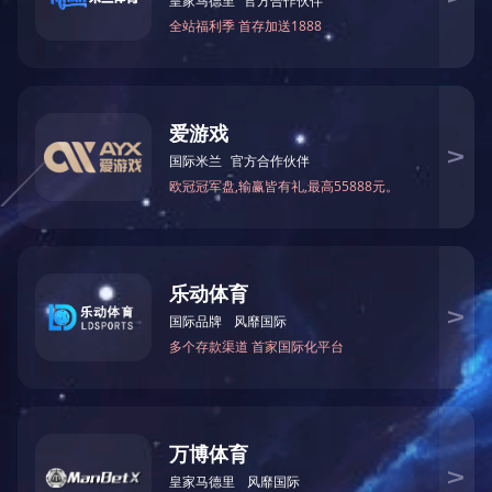
Contact us
税率：6%
一线劳动者费
电话：0471-5223613（张宝桐）
服务内容：
投诉电话：0471-5223607（总师办）、0471-
服务期限：2
服务地点：
5223600（经营管理部）
2、发布媒介
邮箱：imzs@viva-trips.com
(//www.nmgzt
网址：//viva-trips.com/
介转载无效。
3、联系方
地址：内蒙古自治区呼和浩特市赛罕区鄂尔
招标人：中
多斯东街12号银联大厦10层
地址：内蒙
招标代理机
地址：内蒙
联系人：高
电 话：0471
电子邮箱：zsz