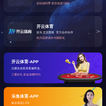
米兰体育平台官方网站-米兰（中国）
/
关
Copyright © 2002-2026 米兰体育平台官方网站-米兰（中国） All rights
reserved.
本网站内容归米兰体育平台官
米兰app官方站官网-米兰(中国)
开云网页版登录入口-开云online(中国)
拼搏在线米兰体育平台官方网站-拼搏(中国)
米兰app官网-米兰MiLan(中
国)
开云体育-开云(中国)一站式服务官方网站
米兰官方网站-米兰（中
国）
爱游戏平台_爱游戏（中国）一站式服务平台
米兰官方站网页版在
线登入-米兰（中国）
爱游戏在线登录官网-爱游戏(中国)
mk国际体育
_MK中国一站式体育服务