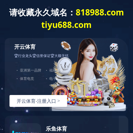
米兰体育平台官方网站
米兰体育平台官方
关于我们
新闻动态
网站-米兰（中
国）