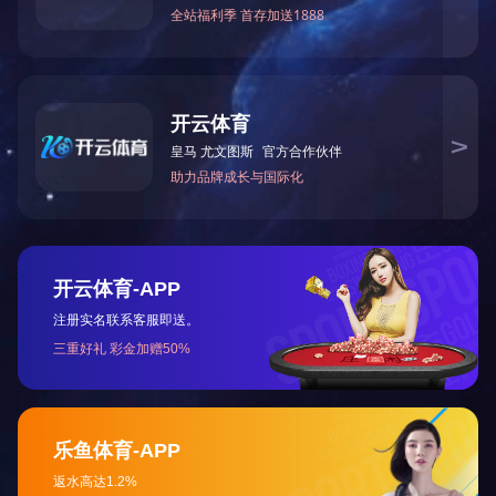
合同包1(1)
七、公告期限
自本公告发布
八、其他补充事宜
无
九、凡对本次公告
1.
釆购人信息
名称：内蒙古
地址：内蒙古
联系方式：0471
2.
釆购代理机构信
名称：内蒙古
地址：内蒙古
联系方式：0417
3.
项目联系方式
项目联系人：