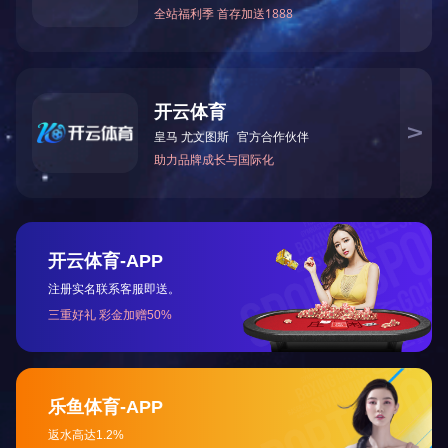
米兰体育平台官方网站-米兰（中国）
/
关
Copyright © 2002-2026 米兰体育平台官方网站-米兰（中国） All rights
reserved.
本网站内容归米兰体育平台官
米兰app官方站官网-米兰(中国)
开云网页版登录入口-开云online(中国)
拼搏在线米兰体育平台官方网站-拼搏(中国)
米兰app官网-米兰MiLan(中
国)
开云体育-开云(中国)一站式服务官方网站
米兰官方网站-米兰（中