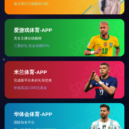
采购人名称
采购人地址
联系人：史
联系电话：04
采购代理机
地 址：
内
联系人：李
电话：0471-
电子邮箱：zsz
米兰体育平台官方网站-米兰（中国）
/
关