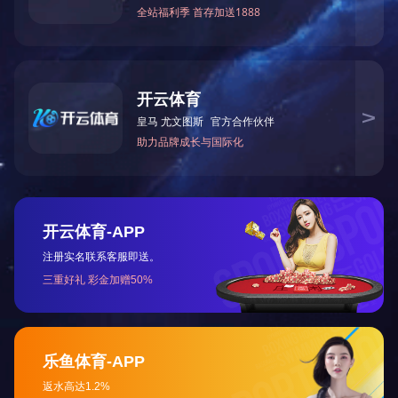
2
、地点：内
3
、采购文件
4
、供应商须
（1）法定
（2）
营业执
（3）
电力工
（4）有效
（5）有效
四、响应文件的
1
、递交截止
2
、递交地
五、谈判时间、
1
、谈判时间
2
、谈判地
六、发布公告的
在中国招标投标
步发布。
七、联系方式