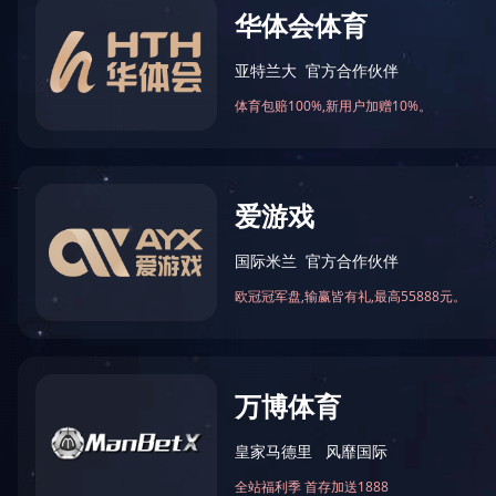
招标采购
Bidding
招标公告
中标公示
谈判
国际贸易代理
1
2
3
成
联系我们
工