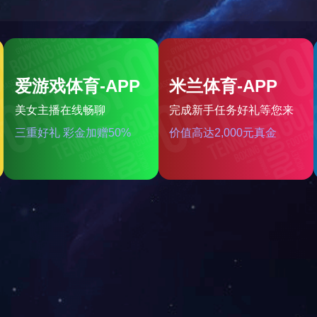
质量标准：国家施工规范和验收合格标准
安全标准：满足国家及行业相关标准
、谈判小组成员名单：
郝少勇
、
邰生霞
、
夏叶琴
、公示时间：2021年9月27日至2021年9月28日
、如供应商认为成交结果使自己的合法权益受到损害的，可按采购文件第
质疑。
、联系方式
采购人名称：内蒙古开放大学
采购人地址：内蒙古呼和浩特市赛罕区新华东街34号
联系人：史茜
系电话：0471-4601673
采购代理机构：内蒙古中实工程招标咨询有限责任公司
 址：内蒙古呼和浩特市赛罕区鄂尔多斯东街12号银联大厦10层
联系人：李驰、高星冰、贺香
话：0471-5223622
子邮箱：zszbsfgs@126.com