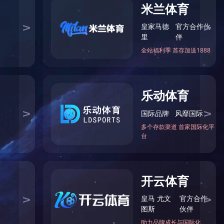
当前位置：
米兰体育平台官方网站
>>招标采购>>中标公示
在线激光打孔装置（ZQ)项目
量：
13790
次
Q)项目
完成了开标、评标工作，根据招标文件和评标
公示如下：
打孔装置（ZQ)项目
元，含税价）