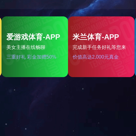
交货及安装期限：自合同签订之日起1日历天内供货，并于招标人
终验收合格并交付招标人使用。
质保期：验收合格并交付招标人使用之日起1年
交货地点：内蒙古昆明卷烟有限责任公司
付款方式：满足招标文件合同条款要求
如对本次中标结果有异议，可于中标公示发布之日起3个工作日内（截止
招标代理机构提出异议，书面异议函应加盖异议单位鲜章，并在
议将不予受理。如因特殊原因，书面材料无法送达，可在书面材
内蒙古中实工程招标咨询有限责任公司：0471-
5223622
本公示在
中国招标投标公共服务平台（//www.cebpubservice
gg.nmgztb
.com.cn/
）
、
中国烟草总公司、
内蒙古昆明卷烟有限责任公司（
蒙古昆明卷烟有限责任公司
内蒙古中实工程招标咨询有限责任
二○二一年
九
月
二十八
日 二○二一年
九
月
二十八
日