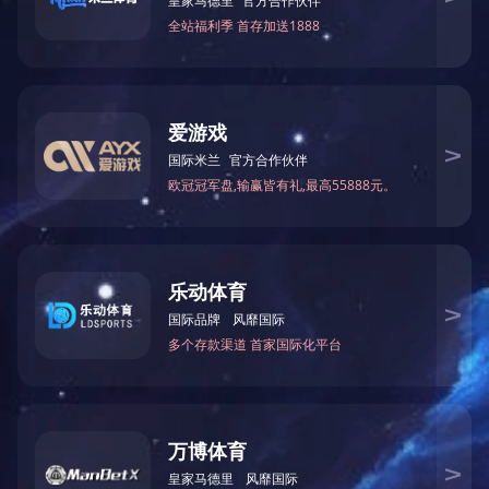
内蒙古电力（
Contact us
司蒙电项目建
电话：0471-5223613（张宝桐）
竞
投诉电话：0471-5223607（总师办）、0471-
现予以公示
5223600（经营管理部）
公示期：20
邮箱：imzs@viva-trips.com
有异议，请在公
网址：//viva-trips.com/
采购人：内蒙古
地址：内蒙古自治区呼和浩特市赛罕区鄂尔
联系人：商务管
多斯东街12号银联大厦10层
联系电话：0471-6
采购代理机构：
联系人：崔子剑
联系电话：0471-5