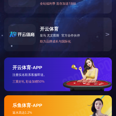
米兰体育平台官方网站-米兰（中国）
/
关
Copyright © 2002-2026 米兰体育平台官方网站-米兰（中国） All rights
reserved.
本网站内容归米兰体育平台官
米兰app官方站官网-米兰(中国)
开云网页版登录入口-开云online(中国)
拼搏在线米兰体育平台官方网站-拼搏(中国)
米兰app官网-米兰MiLan(中
国)
开云体育-开云(中国)一站式服务官方网站
米兰官方网站-米兰（中