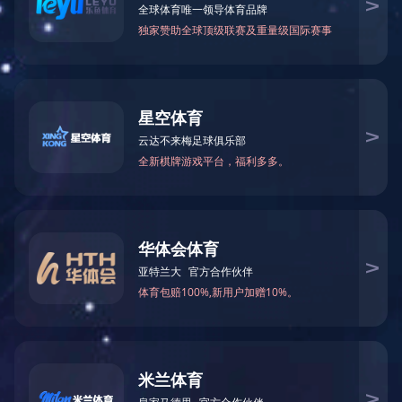
工程造价
项目管理
Project Management
公司简介
资质荣誉
近期，米
度第一批工程
行业地位
米兰体
企业的管理
专业团队
场委托单位